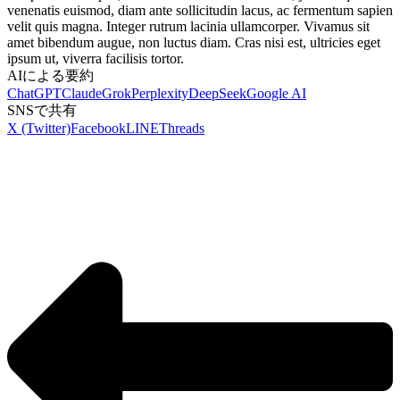
venenatis euismod, diam ante sollicitudin lacus, ac fermentum sapien
velit quis magna. Integer rutrum lacinia ullamcorper. Vivamus sit
amet bibendum augue, non luctus diam. Cras nisi est, ultricies eget
ipsum ut, viverra facilisis tortor.
AIによる要約
ChatGPT
Claude
Grok
Perplexity
DeepSeek
Google AI
SNSで共有
X (Twitter)
Facebook
LINE
Threads