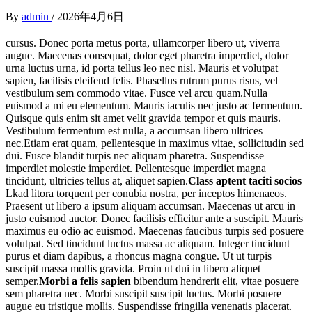
By
admin
/
2026年4月6日
cursus. Donec porta metus porta, ullamcorper libero ut, viverra
augue. Maecenas consequat, dolor eget pharetra imperdiet, dolor
urna luctus urna, id porta tellus leo nec nisl. Mauris et volutpat
sapien, facilisis eleifend felis. Phasellus rutrum purus risus, vel
vestibulum sem commodo vitae. Fusce vel arcu quam.Nulla
euismod a mi eu elementum. Mauris iaculis nec justo ac fermentum.
Quisque quis enim sit amet velit gravida tempor et quis mauris.
Vestibulum fermentum est nulla, a accumsan libero ultrices
nec.Etiam erat quam, pellentesque in maximus vitae, sollicitudin sed
dui. Fusce blandit turpis nec aliquam pharetra. Suspendisse
imperdiet molestie imperdiet. Pellentesque imperdiet magna
tincidunt, ultricies tellus at, aliquet sapien.
Class aptent taciti socios
Lkad litora torquent per conubia nostra, per inceptos himenaeos.
Praesent ut libero a ipsum aliquam accumsan. Maecenas ut arcu in
justo euismod auctor. Donec facilisis efficitur ante a suscipit. Mauris
maximus eu odio ac euismod. Maecenas faucibus turpis sed posuere
volutpat. Sed tincidunt luctus massa ac aliquam. Integer tincidunt
purus et diam dapibus, a rhoncus magna congue. Ut ut turpis
suscipit massa mollis gravida. Proin ut dui in libero aliquet
semper.
Morbi a felis sapien
bibendum hendrerit elit, vitae posuere
sem pharetra nec. Morbi suscipit suscipit luctus. Morbi posuere
augue eu tristique mollis. Suspendisse fringilla venenatis placerat.