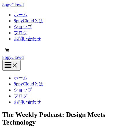
内
8ppyClowd
容
ホーム
を
8ppyCloudとは
ス
ショップ
キ
ブログ
ッ
お問い合わせ
プ
8ppyClowd
ホーム
8ppyCloudとは
ショップ
ブログ
お問い合わせ
The Weekly Podcast: Design Meets
Technology