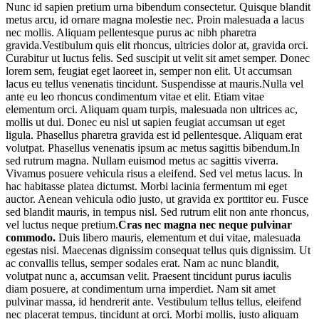
Nunc id sapien pretium urna bibendum consectetur. Quisque blandit
metus arcu, id ornare magna molestie nec. Proin malesuada a lacus
nec mollis. Aliquam pellentesque purus ac nibh pharetra
gravida.Vestibulum quis elit rhoncus, ultricies dolor at, gravida orci.
Curabitur ut luctus felis. Sed suscipit ut velit sit amet semper. Donec
lorem sem, feugiat eget laoreet in, semper non elit. Ut accumsan
lacus eu tellus venenatis tincidunt. Suspendisse at mauris.Nulla vel
ante eu leo rhoncus condimentum vitae et elit. Etiam vitae
elementum orci. Aliquam quam turpis, malesuada non ultrices ac,
mollis ut dui. Donec eu nisl ut sapien feugiat accumsan ut eget
ligula. Phasellus pharetra gravida est id pellentesque. Aliquam erat
volutpat. Phasellus venenatis ipsum ac metus sagittis bibendum.In
sed rutrum magna. Nullam euismod metus ac sagittis viverra.
Vivamus posuere vehicula risus a eleifend. Sed vel metus lacus. In
hac habitasse platea dictumst. Morbi lacinia fermentum mi eget
auctor. Aenean vehicula odio justo, ut gravida ex porttitor eu. Fusce
sed blandit mauris, in tempus nisl. Sed rutrum elit non ante rhoncus,
vel luctus neque pretium.
Cras nec magna nec neque pulvinar
commodo.
Duis libero mauris, elementum et dui vitae, malesuada
egestas nisi. Maecenas dignissim consequat tellus quis dignissim. Ut
ac convallis tellus, semper sodales erat. Nam ac nunc blandit,
volutpat nunc a, accumsan velit. Praesent tincidunt purus iaculis
diam posuere, at condimentum urna imperdiet. Nam sit amet
pulvinar massa, id hendrerit ante. Vestibulum tellus tellus, eleifend
nec placerat tempus, tincidunt at orci. Morbi mollis, justo aliquam