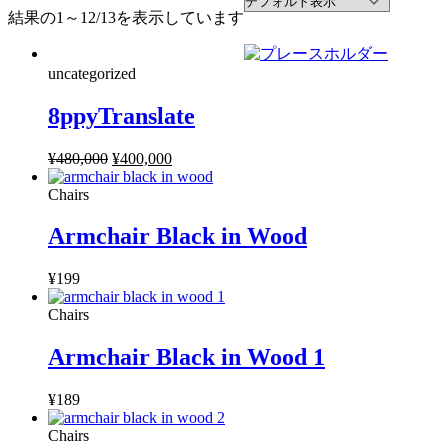
結果の1～12/13を表示しています
uncategorized
8ppyTranslate
¥
480,000
元
¥
400,000
現
の
在
Chairs
価
の
格
価
Armchair Black in Wood
は
格
¥480,000
は
¥
199
で
¥400,000
し
で
Chairs
た。
す。
Armchair Black in Wood 1
¥
189
Chairs