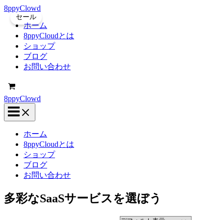
内
8ppyClowd
セール
容
ホーム
を
8ppyCloudとは
ス
ショップ
キ
ブログ
ッ
お問い合わせ
プ
8ppyClowd
ホーム
8ppyCloudとは
ショップ
ブログ
お問い合わせ
多彩なSaaSサービスを選ぼう