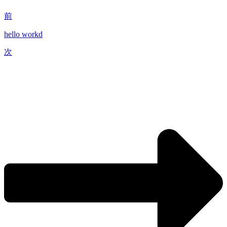
前
hello workd
次