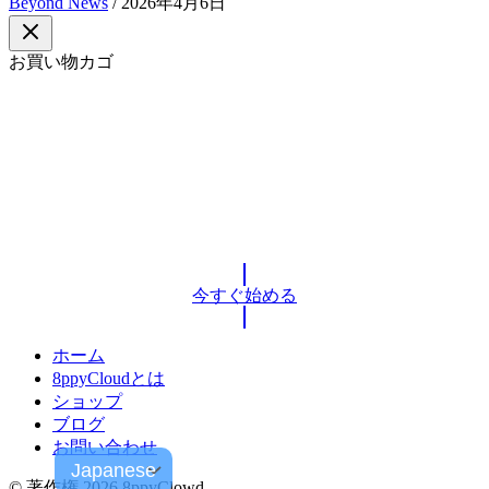
Beyond News
/
2026年4月6日
お買い物カゴ
今すぐ参加して
ビジネスを次のステージへ進めましょ
う
8ppyClowdであなたのビジネスを成長させるための第一歩を
踏み出しましょう。
今すぐ始める
ホーム
8ppyCloudとは
ショップ
ブログ
お問い合わせ
© 著作権 2026 8ppyClowd