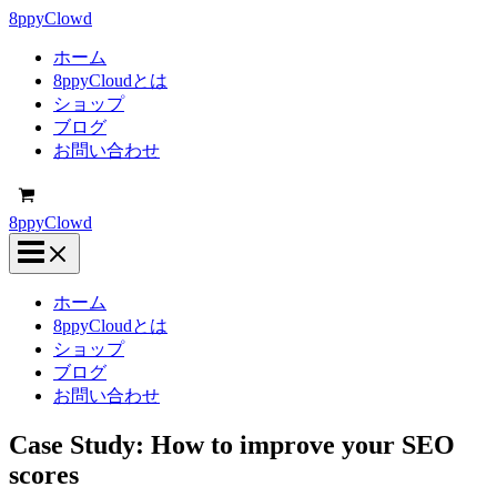
内
8ppyClowd
容
ホーム
を
8ppyCloudとは
ス
ショップ
キ
ブログ
ッ
お問い合わせ
プ
8ppyClowd
ホーム
8ppyCloudとは
ショップ
ブログ
お問い合わせ
Case Study: How to improve your SEO
scores