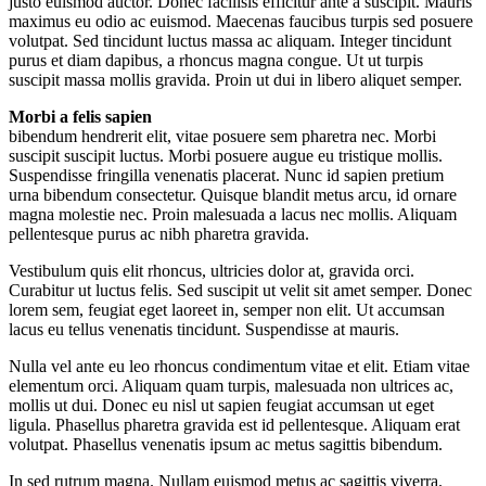
justo euismod auctor. Donec facilisis efficitur ante a suscipit. Mauris
maximus eu odio ac euismod. Maecenas faucibus turpis sed posuere
volutpat. Sed tincidunt luctus massa ac aliquam. Integer tincidunt
purus et diam dapibus, a rhoncus magna congue. Ut ut turpis
suscipit massa mollis gravida. Proin ut dui in libero aliquet semper.
Morbi a felis sapien
bibendum hendrerit elit, vitae posuere sem pharetra nec. Morbi
suscipit suscipit luctus. Morbi posuere augue eu tristique mollis.
Suspendisse fringilla venenatis placerat. Nunc id sapien pretium
urna bibendum consectetur. Quisque blandit metus arcu, id ornare
magna molestie nec. Proin malesuada a lacus nec mollis. Aliquam
pellentesque purus ac nibh pharetra gravida.
Vestibulum quis elit rhoncus, ultricies dolor at, gravida orci.
Curabitur ut luctus felis. Sed suscipit ut velit sit amet semper. Donec
lorem sem, feugiat eget laoreet in, semper non elit. Ut accumsan
lacus eu tellus venenatis tincidunt. Suspendisse at mauris.
Nulla vel ante eu leo rhoncus condimentum vitae et elit. Etiam vitae
elementum orci. Aliquam quam turpis, malesuada non ultrices ac,
mollis ut dui. Donec eu nisl ut sapien feugiat accumsan ut eget
ligula. Phasellus pharetra gravida est id pellentesque. Aliquam erat
volutpat. Phasellus venenatis ipsum ac metus sagittis bibendum.
In sed rutrum magna. Nullam euismod metus ac sagittis viverra.