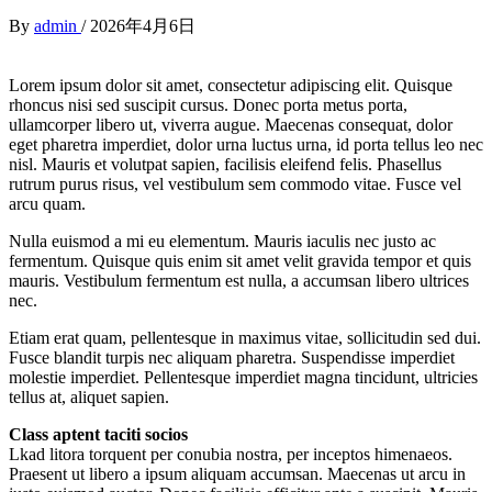
By
admin
/
2026年4月6日
Lorem ipsum dolor sit amet, consectetur adipiscing elit. Quisque
rhoncus nisi sed suscipit cursus. Donec porta metus porta,
ullamcorper libero ut, viverra augue. Maecenas consequat, dolor
eget pharetra imperdiet, dolor urna luctus urna, id porta tellus leo nec
nisl. Mauris et volutpat sapien, facilisis eleifend felis. Phasellus
rutrum purus risus, vel vestibulum sem commodo vitae. Fusce vel
arcu quam.
Nulla euismod a mi eu elementum. Mauris iaculis nec justo ac
fermentum. Quisque quis enim sit amet velit gravida tempor et quis
mauris. Vestibulum fermentum est nulla, a accumsan libero ultrices
nec.
Etiam erat quam, pellentesque in maximus vitae, sollicitudin sed dui.
Fusce blandit turpis nec aliquam pharetra. Suspendisse imperdiet
molestie imperdiet. Pellentesque imperdiet magna tincidunt, ultricies
tellus at, aliquet sapien.
Class aptent taciti socios
Lkad litora torquent per conubia nostra, per inceptos himenaeos.
Praesent ut libero a ipsum aliquam accumsan. Maecenas ut arcu in