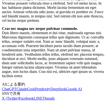
Vivamus posuere vehicula risus a eleifend. Sed vel metus lacus. In
hac habitasse platea dictumst. Morbi lacinia fermentum mi eget
auctor. Aenean vehicula odio justo, ut gravida ex porttitor eu. Fusce
sed blandit mauris, in tempus nisl. Sed rutrum elit non ante rhoncus,
vel luctus neque pretium.
Cras nec magna nec neque pulvinar commodo.
Duis libero mauris, elementum et dui vitae, malesuada egestas nisi.
Maecenas dignissim consequat tellus quis dignissim. Ut ac convallis
tellus, semper sodales erat. Nam ac nunc blandit, volutpat nunc a,
accumsan velit. Praesent tincidunt purus iaculis diam posuere, at
condimentum urna imperdiet. Nam sit amet pulvinar massa, id
hendrerit ante. Vestibulum tellus tellus, eleifend nec placerat tempus,
tincidunt at orci. Morbi mollis, justo aliquam venenatis euismod,
diam ante sollicitudin lacus, ac fermentum sapien velit quis magna.
Integer rutrum lacinia ullamcorper. Vivamus sit amet bibendum
augue, non luctus diam. Cras nisi est, ultricies eget ipsum ut, viverra
facilisis tortor.
AIによる要約
ChatGPT
Claude
Grok
Perplexity
DeepSeek
Google AI
SNSで共有
X (Twitter)
Facebook
LINE
Threads