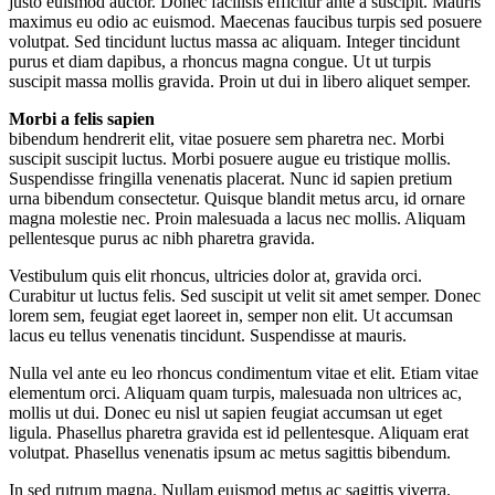
justo euismod auctor. Donec facilisis efficitur ante a suscipit. Mauris
maximus eu odio ac euismod. Maecenas faucibus turpis sed posuere
volutpat. Sed tincidunt luctus massa ac aliquam. Integer tincidunt
purus et diam dapibus, a rhoncus magna congue. Ut ut turpis
suscipit massa mollis gravida. Proin ut dui in libero aliquet semper.
Morbi a felis sapien
bibendum hendrerit elit, vitae posuere sem pharetra nec. Morbi
suscipit suscipit luctus. Morbi posuere augue eu tristique mollis.
Suspendisse fringilla venenatis placerat. Nunc id sapien pretium
urna bibendum consectetur. Quisque blandit metus arcu, id ornare
magna molestie nec. Proin malesuada a lacus nec mollis. Aliquam
pellentesque purus ac nibh pharetra gravida.
Vestibulum quis elit rhoncus, ultricies dolor at, gravida orci.
Curabitur ut luctus felis. Sed suscipit ut velit sit amet semper. Donec
lorem sem, feugiat eget laoreet in, semper non elit. Ut accumsan
lacus eu tellus venenatis tincidunt. Suspendisse at mauris.
Nulla vel ante eu leo rhoncus condimentum vitae et elit. Etiam vitae
elementum orci. Aliquam quam turpis, malesuada non ultrices ac,
mollis ut dui. Donec eu nisl ut sapien feugiat accumsan ut eget
ligula. Phasellus pharetra gravida est id pellentesque. Aliquam erat
volutpat. Phasellus venenatis ipsum ac metus sagittis bibendum.
In sed rutrum magna. Nullam euismod metus ac sagittis viverra.