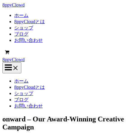
内
8ppyClowd
容
ホーム
を
8ppyCloudとは
ス
ショップ
キ
ブログ
ッ
お問い合わせ
プ
8ppyClowd
ホーム
8ppyCloudとは
ショップ
ブログ
お問い合わせ
onward – Our Award-Winning Creative
Campaign