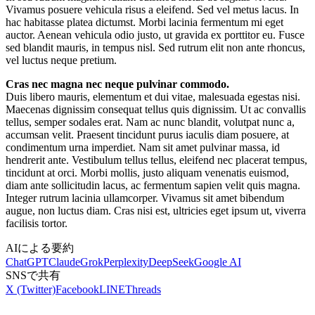
Vivamus posuere vehicula risus a eleifend. Sed vel metus lacus. In
hac habitasse platea dictumst. Morbi lacinia fermentum mi eget
auctor. Aenean vehicula odio justo, ut gravida ex porttitor eu. Fusce
sed blandit mauris, in tempus nisl. Sed rutrum elit non ante rhoncus,
vel luctus neque pretium.
Cras nec magna nec neque pulvinar commodo.
Duis libero mauris, elementum et dui vitae, malesuada egestas nisi.
Maecenas dignissim consequat tellus quis dignissim. Ut ac convallis
tellus, semper sodales erat. Nam ac nunc blandit, volutpat nunc a,
accumsan velit. Praesent tincidunt purus iaculis diam posuere, at
condimentum urna imperdiet. Nam sit amet pulvinar massa, id
hendrerit ante. Vestibulum tellus tellus, eleifend nec placerat tempus,
tincidunt at orci. Morbi mollis, justo aliquam venenatis euismod,
diam ante sollicitudin lacus, ac fermentum sapien velit quis magna.
Integer rutrum lacinia ullamcorper. Vivamus sit amet bibendum
augue, non luctus diam. Cras nisi est, ultricies eget ipsum ut, viverra
facilisis tortor.
AIによる要約
ChatGPT
Claude
Grok
Perplexity
DeepSeek
Google AI
SNSで共有
X (Twitter)
Facebook
LINE
Threads