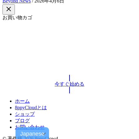
Beyond News
/
2026年4月6日
お買い物カゴ
今すぐ参加して
ビジネスを次のステージへ進めましょ
う
8ppyClowdであなたのビジネスを成長させるための第一歩を
踏み出しましょう。
今すぐ始める
ホーム
8ppyCloudとは
ショップ
ブログ
お問い合わせ
© 著作権 2026 8ppyClowd