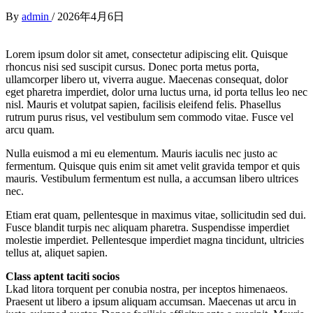
By
admin
/
2026年4月6日
Lorem ipsum dolor sit amet, consectetur adipiscing elit. Quisque
rhoncus nisi sed suscipit cursus. Donec porta metus porta,
ullamcorper libero ut, viverra augue. Maecenas consequat, dolor
eget pharetra imperdiet, dolor urna luctus urna, id porta tellus leo nec
nisl. Mauris et volutpat sapien, facilisis eleifend felis. Phasellus
rutrum purus risus, vel vestibulum sem commodo vitae. Fusce vel
arcu quam.
Nulla euismod a mi eu elementum. Mauris iaculis nec justo ac
fermentum. Quisque quis enim sit amet velit gravida tempor et quis
mauris. Vestibulum fermentum est nulla, a accumsan libero ultrices
nec.
Etiam erat quam, pellentesque in maximus vitae, sollicitudin sed dui.
Fusce blandit turpis nec aliquam pharetra. Suspendisse imperdiet
molestie imperdiet. Pellentesque imperdiet magna tincidunt, ultricies
tellus at, aliquet sapien.
Class aptent taciti socios
Lkad litora torquent per conubia nostra, per inceptos himenaeos.
Praesent ut libero a ipsum aliquam accumsan. Maecenas ut arcu in