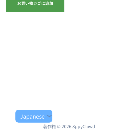
格
価
お買い物カゴに追加
は
格
¥480,000
は
で
¥400,000
し
で
た。
す。
著作権 © 2026 8ppyClowd