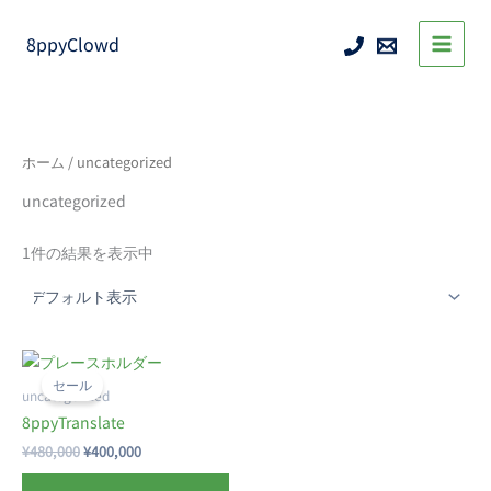
内
容
8ppyClowd
を
ス
キ
ッ
プ
ホーム
/ uncategorized
uncategorized
1件の結果を表示中
セール
uncategorized
8ppyTranslate
元
現
¥
480,000
¥
400,000
の
在
価
の